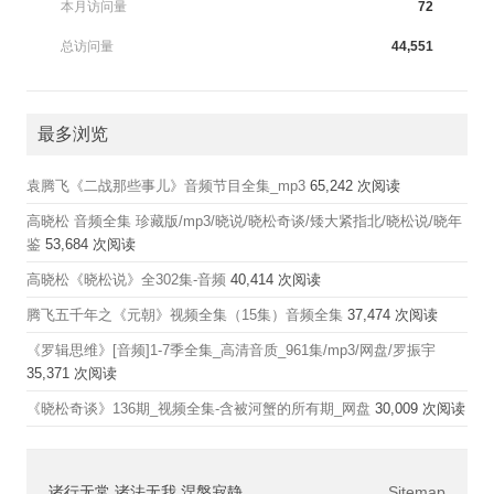
本月访问量
72
总访问量
44,551
最多浏览
袁腾飞《二战那些事儿》音频节目全集_mp3
65,242 次阅读
高晓松 音频全集 珍藏版/mp3/晓说/晓松奇谈/矮大紧指北/晓松说/晓年
鉴
53,684 次阅读
高晓松《晓松说》全302集-音频
40,414 次阅读
腾飞五千年之《元朝》视频全集（15集）音频全集
37,474 次阅读
《罗辑思维》[音频]1-7季全集_高清音质_961集/mp3/网盘/罗振宇
35,371 次阅读
《晓松奇谈》136期_视频全集-含被河蟹的所有期_网盘
30,009 次阅读
诸行无常 诸法无我 涅槃寂静
Sitemap