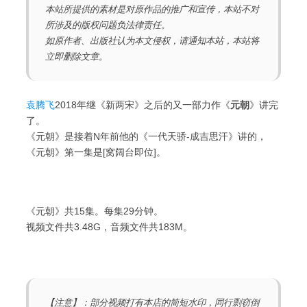
本站所提供的素材是对原作品的推广和宣传，本站不对
所涉及的版权问题负法律责任。
如原作者、出版社认为本文侵权，请通知本站，本站将
立即删除文章。
袁腾飞
2018年继《新两宋》之后的又一部力作《
元朝
》讲完
了。
《元朝》是接着N年前他的《一代天骄-成吉思汗》讲的，
《元朝》第一集是[窝阔台即位]。
《元朝》共15集。每集29分钟。
视频文件共3.48G，音频文件共183M。
【注意】：部分视频打有本店的简短水印，同行剽窃倒