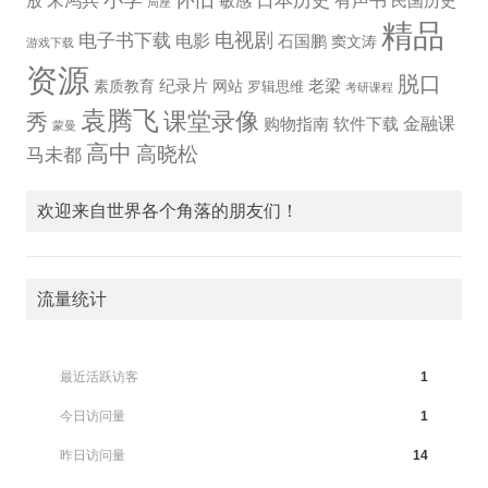
小学
怀旧
宋鸿兵
日本历史
有声书
放
敏感
民国历史
局座
精品
电视剧
电子书下载
电影
石国鹏
窦文涛
游戏下载
资源
脱口
纪录片
老梁
素质教育
网站
罗辑思维
考研课程
袁腾飞
课堂录像
秀
金融课
购物指南
软件下载
蒙曼
高中
高晓松
马未都
欢迎来自世界各个角落的朋友们！
流量统计
最近活跃访客
1
今日访问量
1
昨日访问量
14