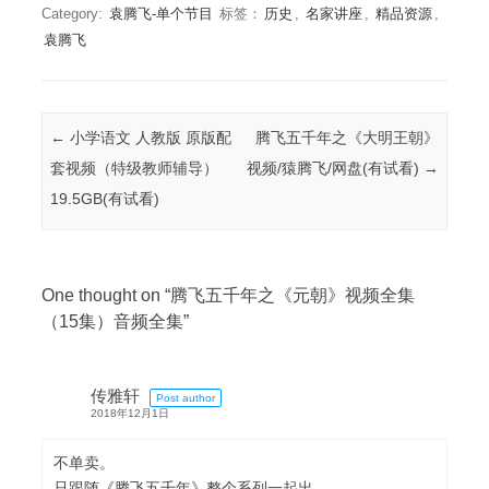
Category:
袁腾飞-单个节目
标签：
历史
,
名家讲座
,
精品资源
,
袁腾飞
Post navigation
←
小学语文 人教版 原版配
腾飞五千年之《大明王朝》
套视频（特级教师辅导）
视频/猿腾飞/网盘(有试看)
→
19.5GB(有试看)
One thought on “
腾飞五千年之《元朝》视频全集
（15集）音频全集
”
传雅轩
Post author
2018年12月1日
不单卖。
只跟随《腾飞五千年》整个系列一起出。