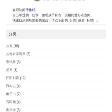
欢迎访问
传雅轩
。
自己学过的一些课，整理成节目表，供相同爱好者查阅。
快速找到您所需要的东西，请点下面的 [分类] 或者 [标签] ↓。
分类
其他
(16)
其他名家讲座
(8)
宋鸿兵
(6)
局座
(1)
怀旧影视
(12)
日本史
(4)
电子书
(7)
石国鹏
(4)
窦文涛
(3)