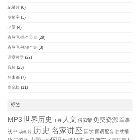
纪录片
(6)
罗振宇
(3)
老梁
(4)
袁腾飞-单个节目
(29)
袁腾飞-视频全集
(8)
课堂教学
(27)
音频
(23)
马未都
(7)
高晓松
(11)
标签
世界历史
MP3
人文
免费资源
军事
傅佩荣
于丹
历史
名家讲座
国学
初中
国语配音
在线播
动画片