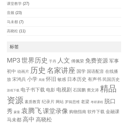
课堂教学
(27)
音频
(23)
马未都
(7)
高晓松
(11)
标签
世界历史
MP3
人文
免费资源
军事
傅佩荣
于丹
历史
名家讲座
国学
初中
国语配音
在线播
动画片
小学
怀旧
宋鸿兵
日本历史
有声书
放
敏感
民国历史
局座
精品
电视剧
电子书下载
电影
石国鹏
窦文涛
游戏下载
资源
脱口
纪录片
老梁
素质教育
网站
罗辑思维
考研课程
袁腾飞
课堂录像
秀
金融课
购物指南
软件下载
蒙曼
高中
高晓松
马未都