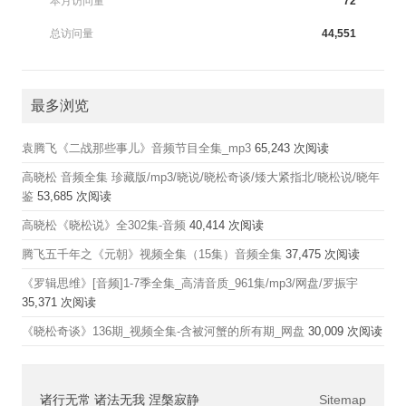
本月访问量
72
总访问量
44,551
最多浏览
袁腾飞《二战那些事儿》音频节目全集_mp3
65,243 次阅读
高晓松 音频全集 珍藏版/mp3/晓说/晓松奇谈/矮大紧指北/晓松说/晓年
鉴
53,685 次阅读
高晓松《晓松说》全302集-音频
40,414 次阅读
腾飞五千年之《元朝》视频全集（15集）音频全集
37,475 次阅读
《罗辑思维》[音频]1-7季全集_高清音质_961集/mp3/网盘/罗振宇
35,371 次阅读
《晓松奇谈》136期_视频全集-含被河蟹的所有期_网盘
30,009 次阅读
诸行无常 诸法无我 涅槃寂静
Sitemap