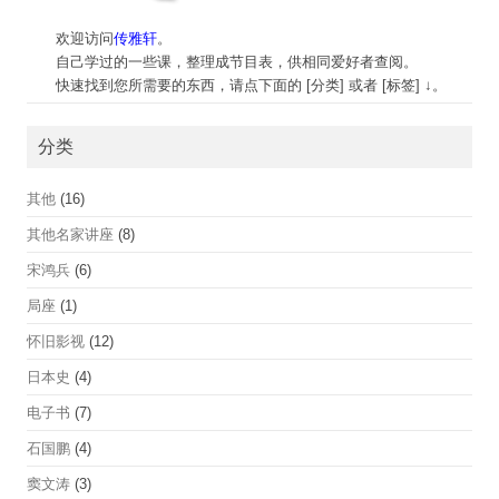
欢迎访问
传雅轩
。
自己学过的一些课，整理成节目表，供相同爱好者查阅。
快速找到您所需要的东西，请点下面的 [分类] 或者 [标签] ↓。
分类
其他
(16)
其他名家讲座
(8)
宋鸿兵
(6)
局座
(1)
怀旧影视
(12)
日本史
(4)
电子书
(7)
石国鹏
(4)
窦文涛
(3)