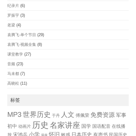
纪录片
(6)
罗振宇
(3)
老梁
(4)
袁腾飞-单个节目
(29)
袁腾飞-视频全集
(8)
课堂教学
(27)
音频
(23)
马未都
(7)
高晓松
(11)
标签
世界历史
MP3
人文
免费资源
军事
傅佩荣
于丹
历史
名家讲座
国学
初中
国语配音
在线播
动画片
小学
怀旧
宋鸿兵
日本历史
有声书
放
敏感
民国历史
局座