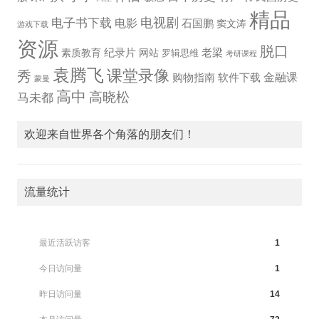
精品
电视剧
电子书下载
电影
石国鹏
窦文涛
游戏下载
资源
脱口
纪录片
老梁
素质教育
网站
罗辑思维
考研课程
袁腾飞
课堂录像
秀
金融课
购物指南
软件下载
蒙曼
高中
高晓松
马未都
欢迎来自世界各个角落的朋友们！
流量统计
最近活跃访客
1
今日访问量
1
昨日访问量
14