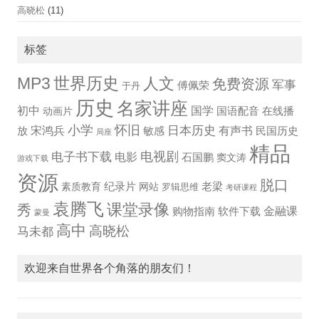
高晓松
(11)
标签
世界历史
MP3
人文
免费资源
军事
傅佩荣
于丹
历史
名家讲座
国学
初中
国语配音
在线播
动画片
小学
怀旧
宋鸿兵
日本历史
有声书
放
敏感
民国历史
局座
精品
电视剧
电子书下载
电影
石国鹏
窦文涛
游戏下载
资源
脱口
纪录片
老梁
素质教育
网站
罗辑思维
考研课程
袁腾飞
课堂录像
秀
金融课
购物指南
软件下载
蒙曼
高中
高晓松
马未都
欢迎来自世界各个角落的朋友们！