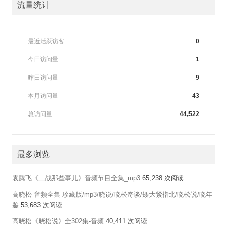
流量统计
最近活跃访客
0
今日访问量
1
昨日访问量
9
本月访问量
43
总访问量
44,522
最多浏览
袁腾飞《二战那些事儿》音频节目全集_mp3
65,238 次阅读
高晓松 音频全集 珍藏版/mp3/晓说/晓松奇谈/矮大紧指北/晓松说/晓年
鉴
53,683 次阅读
高晓松《晓松说》全302集-音频
40,411 次阅读