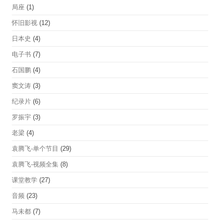
局座
(1)
怀旧影视
(12)
日本史
(4)
电子书
(7)
石国鹏
(4)
窦文涛
(3)
纪录片
(6)
罗振宇
(3)
老梁
(4)
袁腾飞-单个节目
(29)
袁腾飞-视频全集
(8)
课堂教学
(27)
音频
(23)
马未都
(7)