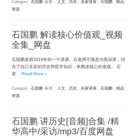
Category:
石国鹏
标签：
人文
,
历史
,
名家讲座
,
石国鹏
,
精品
资源
石国鹏 解读核心价值观_视频
全集_网盘
石国鹏老师2018年的一个讲课。石老师不愧是功底深厚，结
合了自己丰富的历史和哲学知识，来阐述核心价值观。 石
老…
Read More »
Category:
石国鹏
标签：
人文
,
历史
,
名家讲座
,
石国鹏
,
精品
资源
石国鹏 讲历史[音频]合集 /精
华高中/采访/mp3/百度网盘