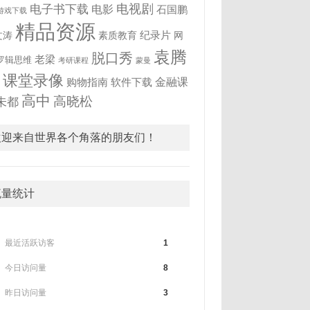
电视剧
电子书下载
电影
石国鹏
游戏下载
精品资源
纪录片
文涛
素质教育
网
袁腾
脱口秀
老梁
罗辑思维
考研课程
蒙曼
飞
课堂录像
金融课
购物指南
软件下载
高中
高晓松
未都
欢迎来自世界各个角落的朋友们！
流量统计
最近活跃访客
1
今日访问量
8
昨日访问量
3