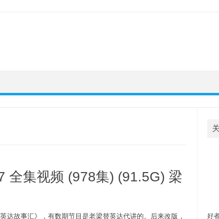
 全集视频 (978集) (91.5G) 梁
欢
自
《英达故事汇》，有数期节目是老梁替英达代讲的。后来改版，
好