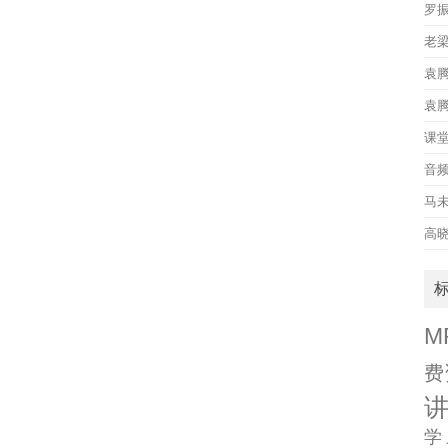
罗
老
袁
袁
课
音
马
高
M
费
学