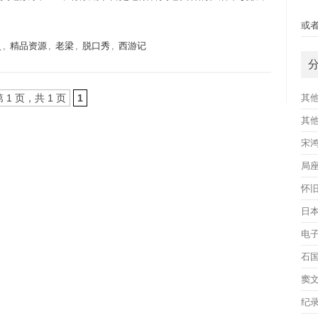
快
或者
史
,
精品资源
,
老梁
,
脱口秀
,
西游记
第 1 页，共 1 页
1
其
其
宋
局
怀
日
电
石
窦
纪