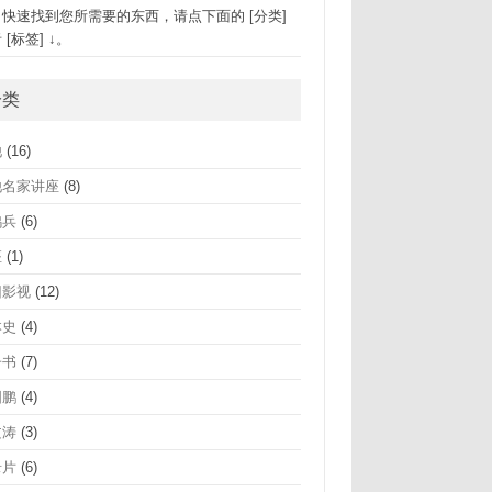
速找到您所需要的东西，请点下面的 [分类]
 [标签] ↓。
分类
他
(16)
他名家讲座
(8)
鸿兵
(6)
座
(1)
旧影视
(12)
本史
(4)
子书
(7)
国鹏
(4)
文涛
(3)
录片
(6)