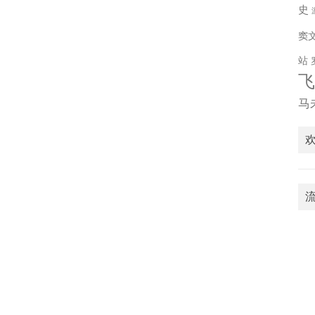
史
窦
站
马