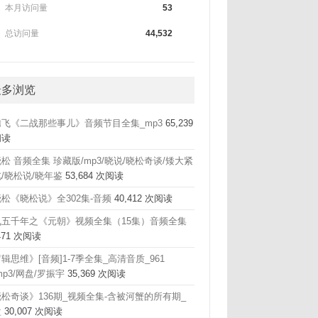
本月访问量
53
总访问量
44,532
最多浏览
腾飞《二战那些事儿》音频节目全集_mp3
65,239
阅读
松 音频全集 珍藏版/mp3/晓说/晓松奇谈/矮大紧
/晓松说/晓年鉴
53,684 次阅读
松《晓松说》全302集-音频
40,412 次阅读
飞五千年之《元朝》视频全集（15集）音频全集
,471 次阅读
辑思维》[音频]1-7季全集_高清音质_961
mp3/网盘/罗振宇
35,369 次阅读
松奇谈》136期_视频全集-含被河蟹的所有期_
盘
30,007 次阅读