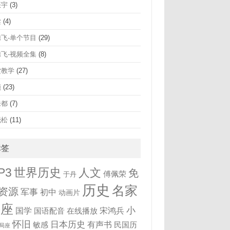
振宇
(3)
梁
(4)
腾飞-单个节目
(29)
腾飞-视频全集
(8)
堂教学
(27)
频
(23)
未都
(7)
晓松
(11)
标签
世界历史
P3
人文
免
傅佩荣
于丹
历史
名家
资源
军事
初中
动画片
讲座
小
国学
宋鸿兵
国语配音
在线播放
怀旧
日本历史
有声书
敏感
民国历
局座