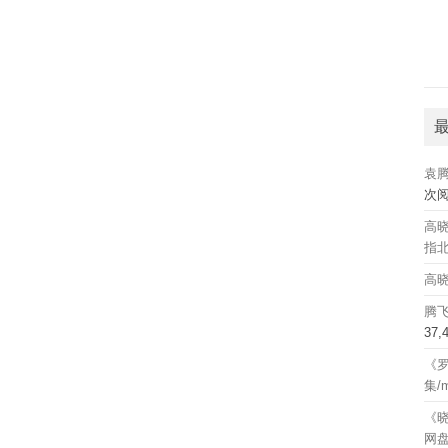
袁
次
高晓
指北
高晓
腾
37
《罗
集/
《晓
网