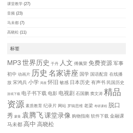
课堂教学
(27)
音频
(23)
马未都
(7)
高晓松
(11)
标签
世界历史
MP3
人文
免费资源
军事
傅佩荣
于丹
历史
名家讲座
国学
初中
国语配音
在线播
动画片
小学
怀旧
宋鸿兵
日本历史
有声书
放
敏感
民国历史
局座
精品
电视剧
电子书下载
电影
石国鹏
窦文涛
游戏下载
资源
脱口
纪录片
老梁
素质教育
网站
罗辑思维
考研课程
袁腾飞
课堂录像
秀
金融课
购物指南
软件下载
蒙曼
高中
高晓松
马未都