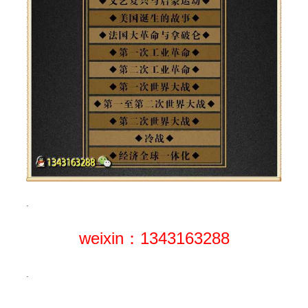
.
weixin：1343163288
.