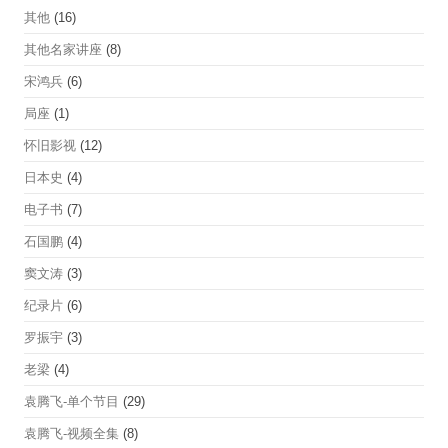
其他
(16)
其他名家讲座
(8)
宋鸿兵
(6)
局座
(1)
怀旧影视
(12)
日本史
(4)
电子书
(7)
石国鹏
(4)
窦文涛
(3)
纪录片
(6)
罗振宇
(3)
老梁
(4)
袁腾飞-单个节目
(29)
袁腾飞-视频全集
(8)