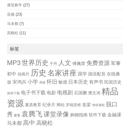
课堂教学
(27)
音频
(23)
马未都
(7)
高晓松
(11)
标签
世界历史
MP3
人文
免费资源
军事
傅佩荣
于丹
历史
名家讲座
国学
初中
国语配音
在线播
动画片
小学
怀旧
宋鸿兵
日本历史
有声书
放
敏感
民国历史
局座
精品
电视剧
电子书下载
电影
石国鹏
窦文涛
游戏下载
资源
脱口
纪录片
老梁
素质教育
网站
罗辑思维
考研课程
袁腾飞
课堂录像
秀
金融课
购物指南
软件下载
蒙曼
高中
高晓松
马未都