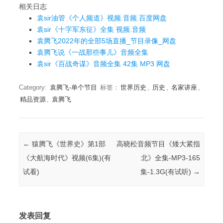
相关日志
袁sir油管《个人频道》视频.音频.百度网盘
袁sir《十字军东征》全集 视频.音频
袁腾飞2022年的全部5场直播_节目录像_网盘
袁腾飞说《一战那些事儿》音频全集
袁sir《百战奇谋》音频全集 42集 MP3 网盘
Category:
袁腾飞-单个节目
标签：
世界历史
,
历史
,
名家讲座
,
精品资源
,
袁腾飞
Post navigation
←
猿腾飞《世界史》第1部
高晓松音频节目《矮大紧指
《大航海时代》视频(6集)(有
北》全集-MP3-165
试看)
集-1.3G(有试听)
→
发表回复