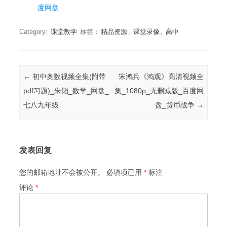
度网盘
Category:
课堂教学
标签：
精品资源
,
课堂录像
,
高中
Post navigation
←
初中奥数视频全集(附带
宋鸿兵《鸿观》高清视频全
pdf习题)_朱韬_数学_网盘_
集_1080p_无删减版_百度网
七八九年级
盘_货币战争
→
发表回复
您的邮箱地址不会被公开。
必填项已用
*
标注
评论
*