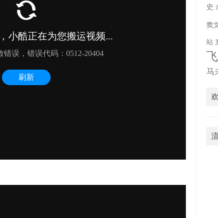
史
窦
站
马