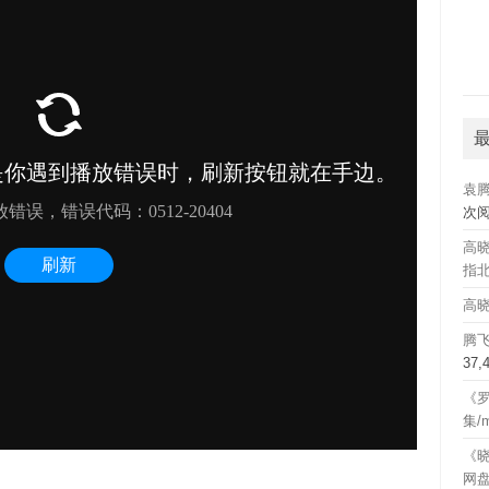
袁
次
高晓
指北
高晓
腾
37
《罗
集/
《晓
网