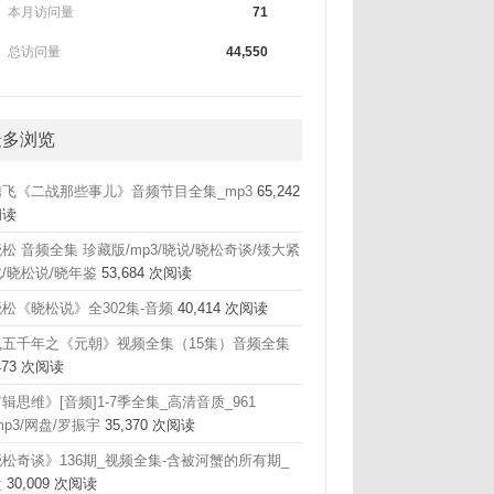
本月访问量
71
总访问量
44,550
最多浏览
腾飞《二战那些事儿》音频节目全集_mp3
65,242
阅读
松 音频全集 珍藏版/mp3/晓说/晓松奇谈/矮大紧
/晓松说/晓年鉴
53,684 次阅读
松《晓松说》全302集-音频
40,414 次阅读
飞五千年之《元朝》视频全集（15集）音频全集
,473 次阅读
辑思维》[音频]1-7季全集_高清音质_961
mp3/网盘/罗振宇
35,370 次阅读
松奇谈》136期_视频全集-含被河蟹的所有期_
盘
30,009 次阅读