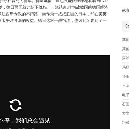
攻打驻守在青岛的德军。德皇威廉二世也只能眼睁睁地看着自己经
快
餐，德日两国就此结下仇怨。一战结束,作为战败国的德国经济
或者
条法西斯专政的不归路；而作为一战战胜国的日本，却在美英
及太平洋各岛的权益。德日这对一战宿敌，也因此又走到了一
其
其
宋
局
怀
日
电
石
窦
纪