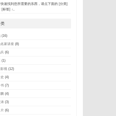
速找到您所需要的东西，请点下面的 [分类]
 [标签] ↓。
分类
他
(16)
他名家讲座
(8)
鸿兵
(6)
座
(1)
旧影视
(12)
本史
(4)
子书
(7)
国鹏
(4)
文涛
(3)
录片
(6)