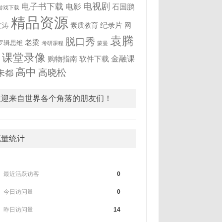
电视剧
电子书下载
电影
石国鹏
游戏下载
精品资源
纪录片
文涛
素质教育
网
袁腾
脱口秀
老梁
罗辑思维
考研课程
蒙曼
飞
课堂录像
金融课
购物指南
软件下载
高中
高晓松
未都
欢迎来自世界各个角落的朋友们！
流量统计
最近活跃访客
0
今日访问量
0
昨日访问量
14