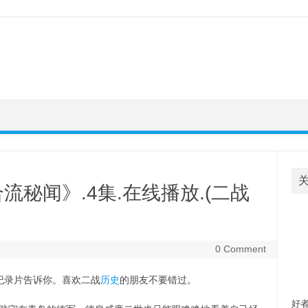
秘闻》.4集.在线播放.(二战
0 Comment
欢
纪录片告诉你。喜欢二战
历史
的朋友不要错过。
自
好