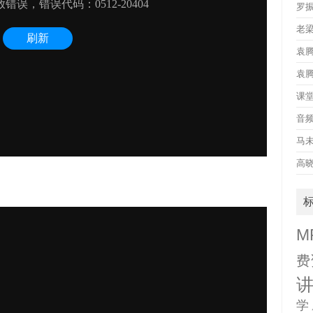
罗
老
袁
袁
课
音
马
高
M
费
学