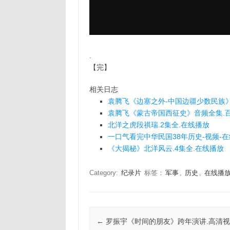
.
【完】
相关日志
袁腾飞《边塞之外-中国边疆少数民族
袁腾飞《蒙古帝国西征史》音频全集.
北洋之虎段祺瑞.2集全.在线播放
一口气看完中华民国38年历史-视频-
《大揭秘》北洋风云.4集全.在线播放
Category:
纪录片
标签：
军事
,
历史
,
在线播
Post navigation
←
罗振宇《时间的朋友》跨年演讲.高清