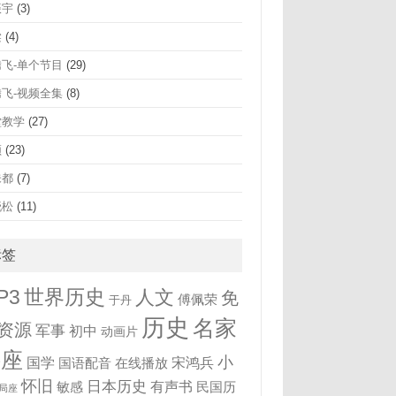
振宇
(3)
梁
(4)
腾飞-单个节目
(29)
腾飞-视频全集
(8)
堂教学
(27)
频
(23)
未都
(7)
晓松
(11)
标签
世界历史
P3
人文
免
傅佩荣
于丹
历史
名家
资源
军事
初中
动画片
讲座
小
国学
宋鸿兵
国语配音
在线播放
怀旧
日本历史
有声书
敏感
民国历
局座