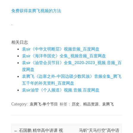
免费获得袁腾飞视频的方法
.
相关日志
袁sir《中华文明断层》视频音频_百度网盘
袁sir《海洋帝国史》全集_视频音频_百度网盘
袁sir《油管会员节目》全集_2020-2023_视频.音频_百
度网盘
袁腾飞《边塞之外-中国边疆少数民族》音频全集_腾飞
五千年的补充资料_百度网盘
袁sir油管《个人频道》视频.音频.百度网盘
Category:
袁腾飞-单个节目
标签：
历史
,
精品资源
,
袁腾飞
Post navigation
←
石国鹏 精华高中讲课 视
马昕“天马行空”高中语