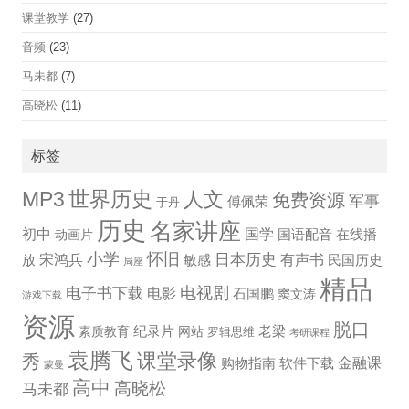
课堂教学
(27)
音频
(23)
马未都
(7)
高晓松
(11)
标签
世界历史
MP3
人文
免费资源
军事
傅佩荣
于丹
历史
名家讲座
国学
初中
国语配音
在线播
动画片
小学
怀旧
宋鸿兵
日本历史
有声书
放
敏感
民国历史
局座
精品
电视剧
电子书下载
电影
石国鹏
窦文涛
游戏下载
资源
脱口
纪录片
老梁
素质教育
网站
罗辑思维
考研课程
袁腾飞
课堂录像
秀
金融课
购物指南
软件下载
蒙曼
高中
高晓松
马未都