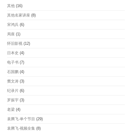
其他
(16)
其他名家讲座
(8)
宋鸿兵
(6)
局座
(1)
怀旧影视
(12)
日本史
(4)
电子书
(7)
石国鹏
(4)
窦文涛
(3)
纪录片
(6)
罗振宇
(3)
老梁
(4)
袁腾飞-单个节目
(29)
袁腾飞-视频全集
(8)