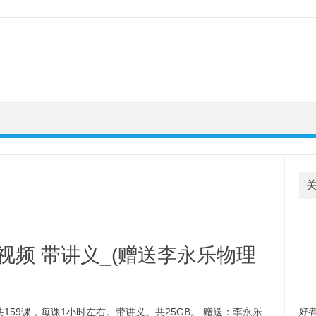
视频 带讲义_(赠送李永乐物理
欢
自
59课，每课1小时左右。带讲义。共25GB。 赠送：李永乐
好