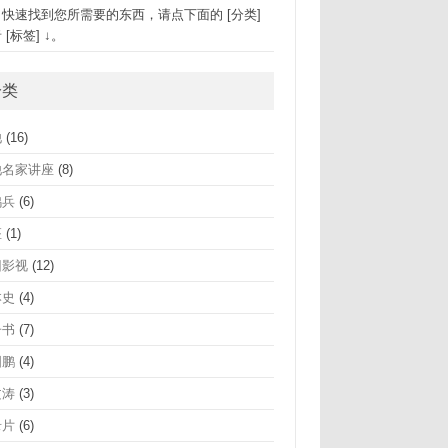
速找到您所需要的东西，请点下面的 [分类]
 [标签] ↓。
分类
他
(16)
他名家讲座
(8)
鸿兵
(6)
座
(1)
旧影视
(12)
本史
(4)
子书
(7)
国鹏
(4)
文涛
(3)
录片
(6)