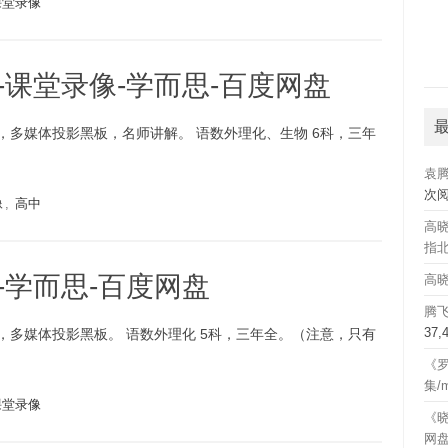
课堂录像
-课堂录像-学而思-百度网盘
，多媒体投影黑板，名师讲解。 语数外理化、生物 6科，三年
袁
次
像
,
高中
高晓
指北
-学而思-百度网盘
高晓
腾
37
，多媒体投影黑板。 语数外理化 5科，三年全。（注意，只有
《罗
集/
课堂录像
《晓
网