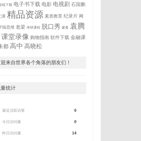
电视剧
电子书下载
电影
石国鹏
游戏下载
精品资源
纪录片
文涛
素质教育
网
袁腾
脱口秀
老梁
罗辑思维
考研课程
蒙曼
飞
课堂录像
金融课
购物指南
软件下载
高中
高晓松
未都
欢迎来自世界各个角落的朋友们！
流量统计
最近活跃访客
0
今日访问量
0
昨日访问量
14