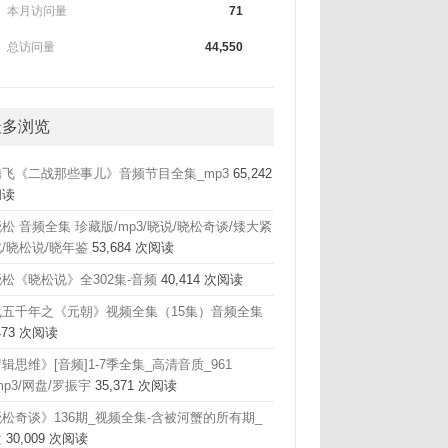
本月访问量
71
总访问量
44,550
最多浏览
腾飞《二战那些事儿》音频节目全集_mp3
65,242
阅读
松 音频全集 珍藏版/mp3/晓说/晓松奇谈/矮大紧
/晓松说/晓年鉴
53,684 次阅读
松《晓松说》全302集-音频
40,414 次阅读
飞五千年之《元朝》视频全集（15集）音频全集
,473 次阅读
辑思维》[音频]1-7季全集_高清音质_961
mp3/网盘/罗振宇
35,371 次阅读
松奇谈》136期_视频全集-含被河蟹的所有期_
盘
30,009 次阅读