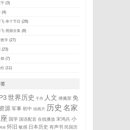
振宇
(3)
梁
(4)
腾飞-单个节目
(29)
腾飞-视频全集
(8)
堂教学
(27)
频
(23)
未都
(7)
晓松
(11)
标签
世界历史
P3
人文
免
傅佩荣
于丹
历史
名家
资源
军事
初中
动画片
讲座
小
国学
宋鸿兵
国语配音
在线播放
怀旧
日本历史
有声书
敏感
民国历
局座