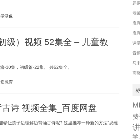
罗
老
课堂录像
袁
袁
级）视频 52集全 – 儿童教
课
音
马
-30集，初级篇-22集。 共52集全。
高
素质教育
M
古诗 视频全集_百度网盘
费
能够让孩子边理解边背诵古诗呢? 这里推荐一种新的方法“思维
学