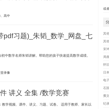
快
或者
像
,
高中
其
pdf习题)_朱韬_数学_网盘_七
其
宋
课程由初中数学名师朱韬讲解。帮助您的孩子快速提高数学成绩。
局
怀
日
课堂录像
电
石
课件 讲义 全集 /数学竞赛
窦
纪
含：教学视频、课件、讲义、习题、试卷。 适用于教师、家长以