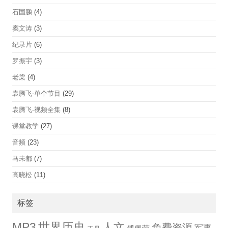
石国鹏
(4)
窦文涛
(3)
纪录片
(6)
罗振宇
(3)
老梁
(4)
袁腾飞-单个节目
(29)
袁腾飞-视频全集
(8)
课堂教学
(27)
音频
(23)
马未都
(7)
高晓松
(11)
标签
世界历史
MP3
人文
免费资源