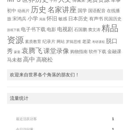
军事
傅佩荣
于丹
历史
名家讲座
国学
初中
国语配音
在线播
动画片
小学
怀旧
宋鸿兵
日本历史
有声书
放
敏感
民国历史
局座
精品
电视剧
电子书下载
电影
石国鹏
窦文涛
游戏下载
资源
脱口
纪录片
老梁
素质教育
网站
罗辑思维
考研课程
袁腾飞
课堂录像
秀
金融课
购物指南
软件下载
蒙曼
高中
高晓松
马未都
欢迎来自世界各个角落的朋友们！
流量统计
最近活跃访客
1
今日访问量
1