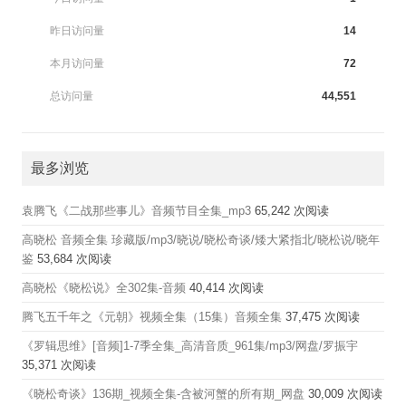
昨日访问量
14
本月访问量
72
总访问量
44,551
最多浏览
袁腾飞《二战那些事儿》音频节目全集_mp3
65,242 次阅读
高晓松 音频全集 珍藏版/mp3/晓说/晓松奇谈/矮大紧指北/晓松说/晓年
鉴
53,684 次阅读
高晓松《晓松说》全302集-音频
40,414 次阅读
腾飞五千年之《元朝》视频全集（15集）音频全集
37,475 次阅读
《罗辑思维》[音频]1-7季全集_高清音质_961集/mp3/网盘/罗振宇
35,371 次阅读
《晓松奇谈》136期_视频全集-含被河蟹的所有期_网盘
30,009 次阅读