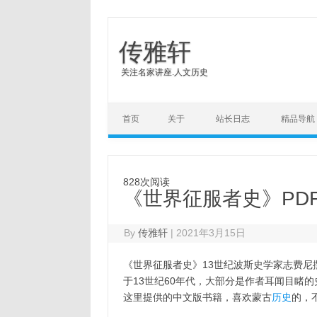
传雅轩
关注名家讲座.人文历史
Skip to content
首页
关于
站长日志
精品导航
828次阅读
《世界征服者史》PDF
By
传雅轩
|
2021年3月15日
《世界征服者史》13世纪波斯史学家志费
于13世纪60年代，大部分是作者耳闻目睹
这里提供的中文版书籍，喜欢蒙古
历史
的，