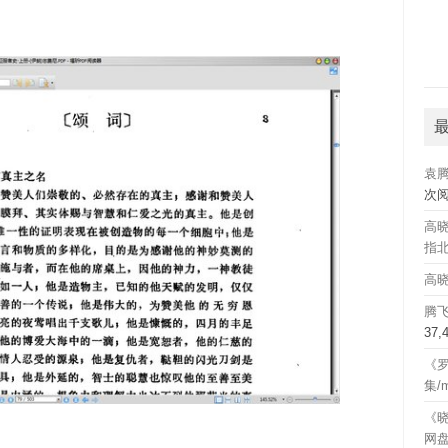
袁
次
高晓
指北
高晓
腾
37
《罗
集/
《晓
网