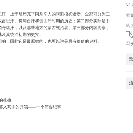
史
思汗，止于旭烈兀平阿杀辛人的阿刺模忒诸堡。全部可分为三
窦
成吉思汗、窝阔台汗和贵由汗时期的历史；第二部分实际是中
站
契丹诸汗，以及那些地方的蒙古统治者。第三部分内容庞杂，
基及其统治初期的史实。
闻的，因此它是最原始的，也可以说是最有价值的史料。
马
的札撒
土落入其手的开端——一个简要纪事