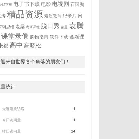
电视剧
电子书下载
电影
石国鹏
游戏下载
精品资源
纪录片
文涛
素质教育
网
袁腾
脱口秀
老梁
罗辑思维
考研课程
蒙曼
飞
课堂录像
金融课
购物指南
软件下载
高中
高晓松
未都
欢迎来自世界各个角落的朋友们！
流量统计
最近活跃访客
1
今日访问量
1
昨日访问量
14