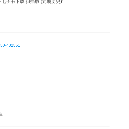
电子书下载.扫描版.(元朝历史)
”
8850-432551
注