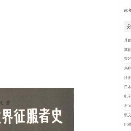
快
或者
其
其
宋
局
怀
日
电
石
窦
纪