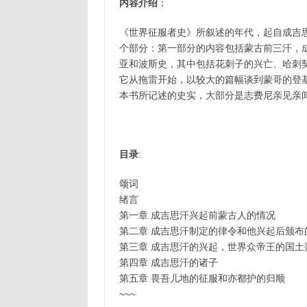
内容介绍
：
《世界征服者史》所叙述的年代，起自成吉
个部分：第一部分的内容包括蒙古前三汗，
亚和波斯史，其中包括花刺子的兴亡、哈刺
它从拖雷开始，以较大的篇幅谈到蒙哥的登
本书所记述的史实，大部分是志费尼亲见亲
目录
:
颂词
绪言
第一章 成吉思汗兴起前蒙古人的情况
第二章 成吉思汗制定的律令和他兴起后颁布
第三章 成吉思汗的兴起，世界众帝王的国
第四章 成吉思汗的诸子
第五章 畏吾儿地的征服和亦都护的归顺
~~~