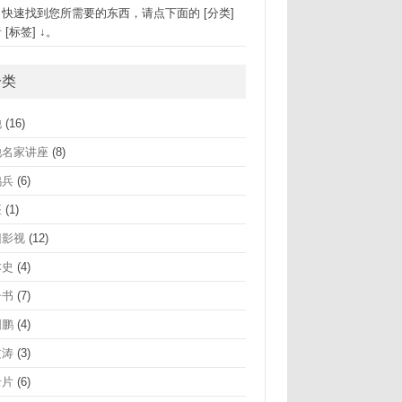
速找到您所需要的东西，请点下面的 [分类]
 [标签] ↓。
分类
他
(16)
他名家讲座
(8)
鸿兵
(6)
座
(1)
旧影视
(12)
本史
(4)
子书
(7)
国鹏
(4)
文涛
(3)
录片
(6)