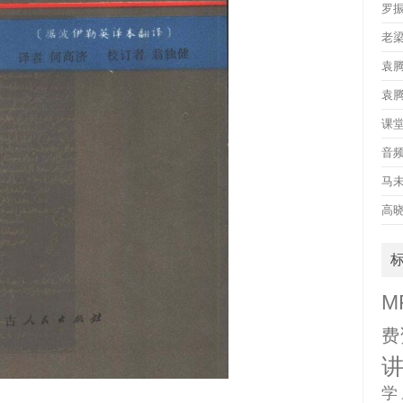
罗
老
袁
袁
课
音
马
高
M
费
学