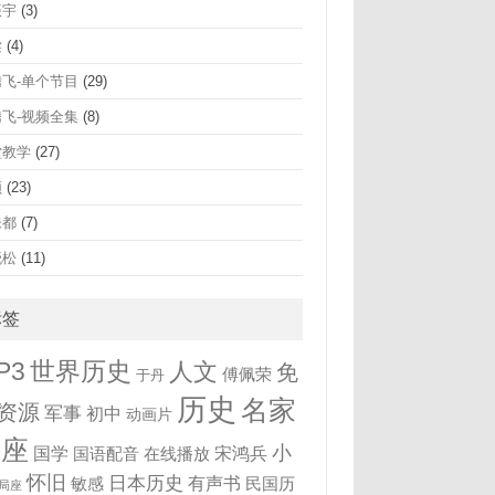
振宇
(3)
梁
(4)
腾飞-单个节目
(29)
腾飞-视频全集
(8)
堂教学
(27)
频
(23)
未都
(7)
晓松
(11)
标签
世界历史
P3
人文
免
傅佩荣
于丹
历史
名家
资源
军事
初中
动画片
讲座
小
国学
宋鸿兵
国语配音
在线播放
怀旧
日本历史
有声书
敏感
民国历
局座