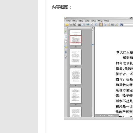
内容截图
：