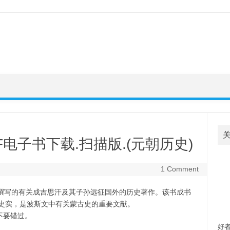
电子书下载.扫描版.(元朝历史)
1 Comment
尼撰写的有关成吉思汗及其子孙远征国外的历史著作。该书成书
的史实，是波斯文中有关蒙古史的重要文献。
欢
不要错过。
自
好