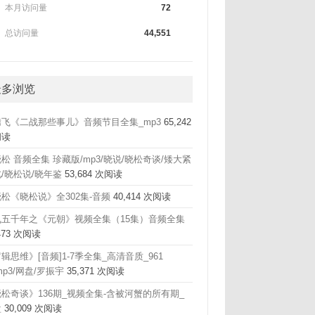
本月访问量
72
总访问量
44,551
最多浏览
腾飞《二战那些事儿》音频节目全集_mp3
65,242
阅读
松 音频全集 珍藏版/mp3/晓说/晓松奇谈/矮大紧
/晓松说/晓年鉴
53,684 次阅读
松《晓松说》全302集-音频
40,414 次阅读
飞五千年之《元朝》视频全集（15集）音频全集
,473 次阅读
辑思维》[音频]1-7季全集_高清音质_961
mp3/网盘/罗振宇
35,371 次阅读
松奇谈》136期_视频全集-含被河蟹的所有期_
盘
30,009 次阅读