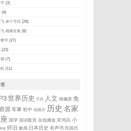
振宇
(3)
梁
(4)
腾飞-单个节目
(29)
腾飞-视频全集
(8)
堂教学
(27)
频
(23)
未都
(7)
晓松
(11)
标签
世界历史
P3
人文
免
傅佩荣
于丹
历史
名家
资源
军事
初中
动画片
讲座
小
国学
宋鸿兵
国语配音
在线播放
怀旧
日本历史
有声书
敏感
民国历
局座