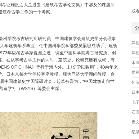
例考证难度之大是过去《建筑考古学论文集》中涉及的课题所
快
或者
建筑考古学工作的一个考察。
社会科学院考古研究所研究员，中国建筑学会建筑史学分会理事
其
华大学建筑学系毕业，任中国科学院学部委员梁思成助手、建筑
973年应考古学家夏鼐之邀，调至中国科学院考古研究所。创
其
等。在从事考古学工作的同时，建筑史、论研究屡有成就，有
宋
RDENS OF CHINA》等行于海内外。主张“学以致用”，40余年来
局
学、日本京都大学等校客座教授。现为同济大学顾问教授、台
第一届中国建筑史学国际研讨会，起草被誉为，“中国建筑走向世
怀
营造学社（WSYS）筹委会主席。
日
电
石
窦
纪