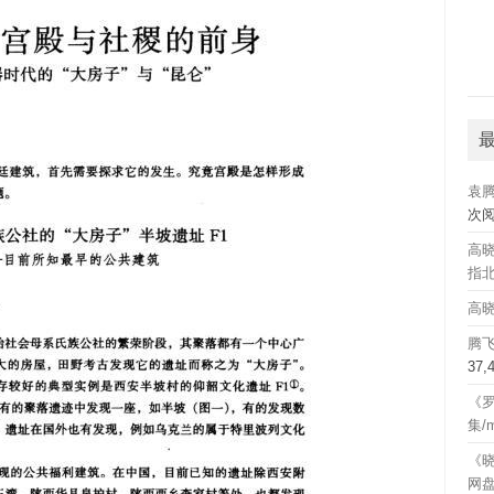
袁
次
高晓
指北
高晓
腾
37
《罗
集/
《晓
网