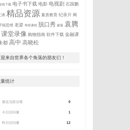
电视剧
电子书下载
电影
石国鹏
游戏下载
精品资源
纪录片
文涛
素质教育
网
袁腾
脱口秀
老梁
罗辑思维
考研课程
蒙曼
飞
课堂录像
金融课
购物指南
软件下载
高中
高晓松
未都
欢迎来自世界各个角落的朋友们！
流量统计
最近活跃访客
0
今日访问量
1
昨日访问量
12