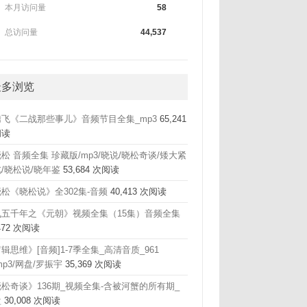
本月访问量
58
总访问量
44,537
最多浏览
腾飞《二战那些事儿》音频节目全集_mp3
65,241
阅读
松 音频全集 珍藏版/mp3/晓说/晓松奇谈/矮大紧
/晓松说/晓年鉴
53,684 次阅读
松《晓松说》全302集-音频
40,413 次阅读
飞五千年之《元朝》视频全集（15集）音频全集
,472 次阅读
辑思维》[音频]1-7季全集_高清音质_961
mp3/网盘/罗振宇
35,369 次阅读
松奇谈》136期_视频全集-含被河蟹的所有期_
盘
30,008 次阅读