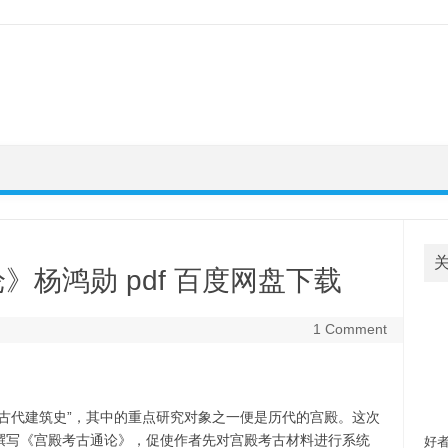
杨鸿勋 pdf 百度网盘下载
1 Comment
欢
古代建筑史”，其中的重点研究对象之一便是历代的宫殿。这次
自
撰写《宫殿考古通论》，促使作者先对宫殿考古材料进行系统
好