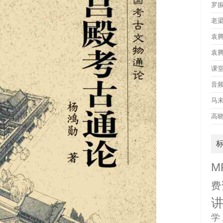
罗
老
袁
袁
课
音
马
高
M
费
学