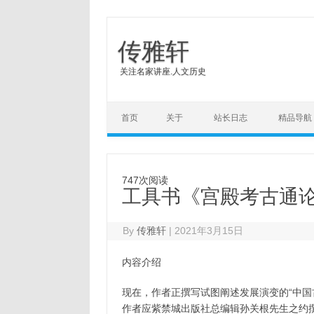
传雅轩
关注名家讲座.人文历史
Skip to content
首页
关于
站长日志
精品导航
747次阅读
工具书《宫殿考古通论》
By
传雅轩
|
2021年3月15日
内容介绍
现在，作者正撰写试图阐述发展演变的“中国
作者应紫禁城出版社总编辑孙关根先生之约