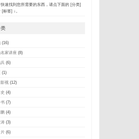
速找到您所需要的东西，请点下面的 [分类]
 [标签] ↓。
分类
他
(16)
他名家讲座
(8)
鸿兵
(6)
座
(1)
旧影视
(12)
本史
(4)
子书
(7)
国鹏
(4)
文涛
(3)
录片
(6)