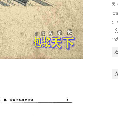
史
窦
站
马